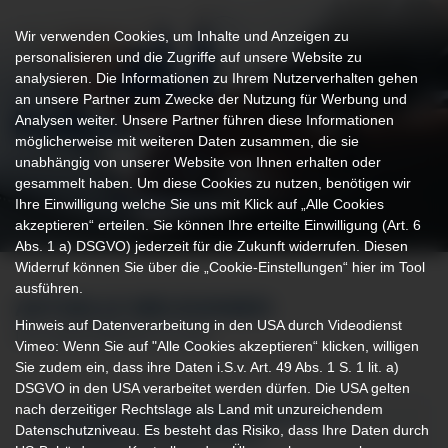
Wir verwenden Cookies, um Inhalte und Anzeigen zu
personalisieren und die Zugriffe auf unsere Website zu
analysieren. Die Informationen zu Ihrem Nutzerverhalten gehen
an unsere Partner zum Zwecke der Nutzung für Werbung und
Analysen weiter. Unsere Partner führen diese Informationen
möglicherweise mit weiteren Daten zusammen, die sie
unabhängig von unserer Website von Ihnen erhalten oder
gesammelt haben. Um diese Cookies zu nutzen, benötigen wir
Ihre Einwilligung welche Sie uns mit Klick auf „Alle Cookies
akzeptieren“ erteilen. Sie können Ihre erteilte Einwilligung (Art. 6
Abs. 1 a) DSGVO) jederzeit für die Zukunft widerrufen. Diesen
Widerruf können Sie über die „Cookie-Einstellungen“ hier im Tool
ausführen.
AKTUELLE MELDUNGEN
Hinweis auf Datenverarbeitung in den USA durch Videodienst
IM KLINIKVERBUND ALLGÄU
Vimeo: Wenn Sie auf "Alle Cookies akzeptieren“ klicken, willigen
Sie zudem ein, dass ihre Daten i.S.v. Art. 49 Abs. 1 S. 1 lit. a)
DSGVO in den USA verarbeitet werden dürfen. Die USA gelten
nach derzeitiger Rechtslage als Land mit unzureichendem
EINLADUNG ZUM INFORMATIONSABEND FÜR
Datenschutzniveau. Es besteht das Risiko, dass Ihre Daten durch
SCHWANGERE UND IHRE PARTNER