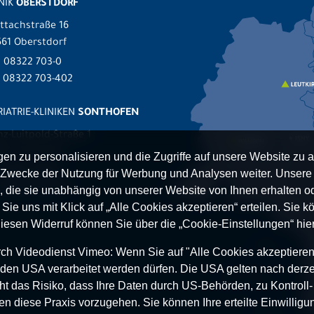
NIK
OBERSTDORF
ttachstraße 16
61 Oberstdorf
.
08322 703-0
x 08322 703-402
IATRIE-KLINIKEN
SONTHOFEN
nz-Luitpold-Straße 1
527 Sonthofen
n zu personalisieren und die Zugriffe auf unsere Website zu a
.
08321 804-0
Zwecke der Nutzung für Werbung und Analysen weiter. Unsere P
 08321 804-119
 die sie unabhängig von unserer Website von Ihnen erhalten 
ie uns mit Klick auf „Alle Cookies akzeptieren“ erteilen. Sie kön
Diesen Widerruf können Sie über die „Cookie-Einstellungen“ hier
h Videodienst Vimeo: Wenn Sie auf "Alle Cookies akzeptieren“ 
 in den USA verarbeitet werden dürfen. Die USA gelten nach derze
t das Risiko, dass Ihre Daten durch US-Behörden, zu Kontroll
en diese Praxis vorzugehen. Sie können Ihre erteilte Einwilligun