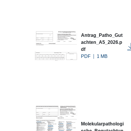
Antrag_Patho_Gut
achten_A5_2026.p
df
PDF
1 MB
Molekularpathologi
sche_Begutachtun