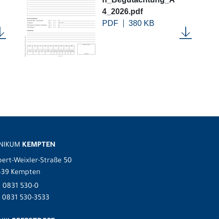
4_2026.pdf
PDF
380 KB
INIKUM
KEMPTEN
ert-Weixler-Straße 50
439 Kempten
.
0831 530-0
 0831 530-3533