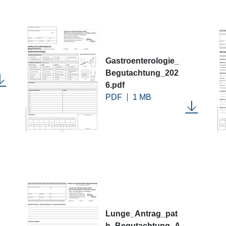
Gastroenterologie_
Begutachtung_202
6.pdf
PDF
1 MB
Lunge_Antrag_pat
h_Begutachtung_A