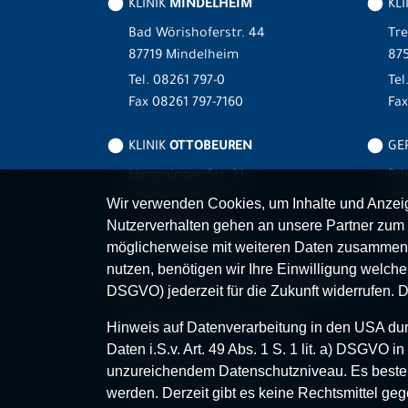
KLINIK
MINDELHEIM
KLI
Bad Wörishoferstr. 44
Tre
87719 Mindelheim
875
Tel.
08261 797-0
Tel
Fax 08261 797-7160
Fa
KLINIK
OTTOBEUREN
GER
Memminger Str. 31
Pri
87724 Ottobeuren
87
Wir verwenden Cookies, um Inhalte und Anzeige
Tel.
08332 792-0
Tel
Nutzerverhalten gehen an unsere Partner zum 
Fax 08332 792-5416
Fax
möglicherweise mit weiteren Daten zusammen,
nutzen, benötigen wir Ihre Einwilligung welche S
MVZ-FACHPRAXENVERBUND
ALLGÄU
DSGVO) jederzeit für die Zukunft widerrufen. 
Klinikverbund Allgäu gGmbH
Hinweis auf Datenverarbeitung in den USA durc
Im Stillen 2
Daten i.S.v. Art. 49 Abs. 1 S. 1 lit. a) DSGVO
87509 Immenstadt
unzureichendem Datenschutzniveau. Es besteh
www.mvz-fachpraxenverbund-allgaeu.de
werden. Derzeit gibt es keine Rechtsmittel geg