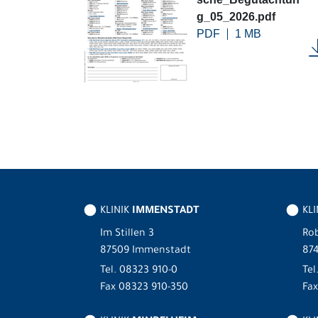
g_05_2026.pdf
PDF
1 MB
KLINIK
IMMENSTADT
KL
Im Stillen 3
Rob
87509 Immenstadt
87
Tel.
08323 910-0
Tel
Fax 08323 910-350
Fax