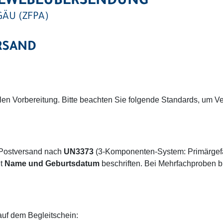
GEWEBEÜBERSENDUNG
ÄU (ZFPA)
RSAND
alen Vorbereitung. Bitte beachten Sie folgende Standards, um V
 Postversand nach
UN3373
(3-Komponenten-System: Primärgefä
it
Name und Geburtsdatum
beschriften. Bei Mehrfachproben bi
auf dem Begleitschein: