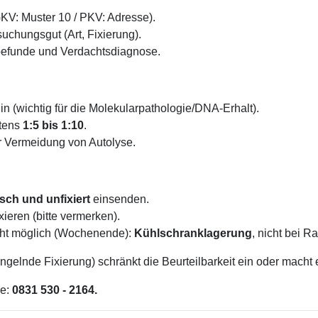
KV: Muster 10 / PKV: Adresse).
chungsgut (Art, Fixierung).
befunde und Verdachtsdiagnose.
n (wichtig für die Molekularpathologie/DNA-Erhalt).
tens
1:5 bis 1:10
.
Vermeidung von Autolyse.
isch und unfixiert
einsenden.
xieren (bitte vermerken).
cht möglich (Wochenende):
Kühlschranklagerung
, nicht bei 
angelnde Fixierung) schränkt die Beurteilbarkeit ein oder mach
ne:
0831 530 - 2164.