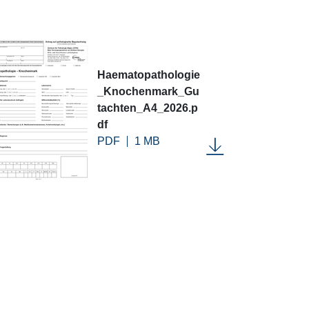
Haematopathologie
_Knochenmark_Gu
tachten_A4_2026.p
df
PDF
1 MB