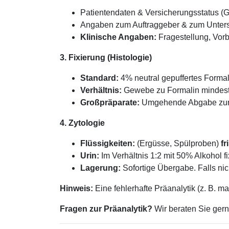
Patientendaten & Versicherungsstatus (G
Angaben zum Auftraggeber & zum Untersu
Klinische Angaben:
Fragestellung, Vor
3. Fixierung (Histologie)
Standard:
4% neutral gepuffertes Formali
Verhältnis:
Gewebe zu Formalin mindes
Großpräparate:
Umgehende Abgabe zur 
4. Zytologie
Flüssigkeiten:
(Ergüsse, Spülproben)
fr
Urin:
Im Verhältnis 1:2 mit 50% Alkohol fi
Lagerung:
Sofortige Übergabe. Falls ni
Hinweis:
Eine fehlerhafte Präanalytik (z. B. m
Fragen zur Präanalytik?
Wir beraten Sie ger