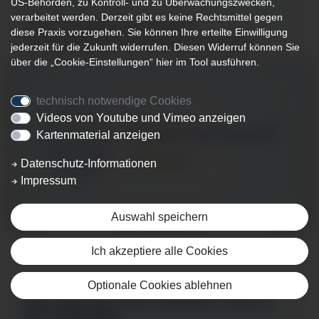
US-Behörden, zu Kontroll- und zu Überwachungszwecken,
verarbeitet werden. Derzeit gibt es keine Rechtsmittel gegen
Forum Gesundheit: informiert über
diese Praxis vorzugehen. Sie können Ihre erteilte Einwilligung
Therapiemöglichkeiten bei Rückenschmerzen
jederzeit für die Zukunft widerrufen. Diesen Widerruf können Sie
über die „Cookie-Einstellungen“ hier im Tool ausführen.
technisch notwendige Cookies
Videos von Youtube und Vimeo anzeigen
Kartenmaterial anzeigen
Datenschutz-Informationen
Impressum
Auswahl speichern
WEITERLESEN
Ich akzeptiere alle Cookies
Optionale Cookies ablehnen
TIPPS VON PD DR. PETER STEINBIGLER: G'SUND SEI'